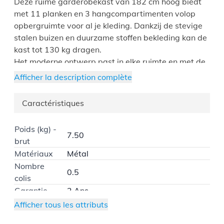
Deze ruime garderobekast van 182 cm hoog biedt
met 11 planken en 3 hangcompartimenten volop
opbergruimte voor al je kleding. Dankzij de stevige
stalen buizen en duurzame stoffen bekleding kan de
kast tot 130 kg dragen.
Het moderne ontwerp past in elke ruimte en met de
meegeleverde anti-kantelset en eenvoudige
Afficher la description complète
montage-instructies is deze kast zowel veilig als
gebruiksvriendelijk.
Caractéristiques
Poids (kg) -
7.50
brut
Matériaux
Métal
Nombre
0.5
colis
Garantie
2 Ans
A monter soi-même à l’aide de la
Afficher tous les attributs
Montage
notice de montage