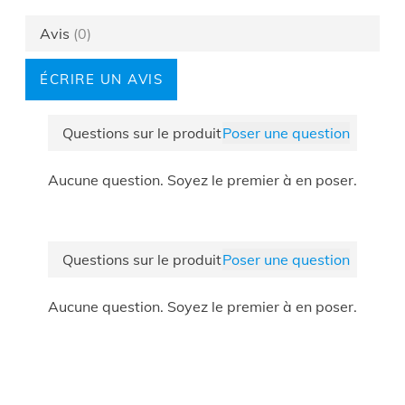
Hauteur
182
(cm)
Avis
(0)
Profondeur
43
(cm)
ÉCRIRE UN AVIS
Largeur (cm)
182
Disposition
Avec étagères
Questions sur le produit
Poser une question
de l'armoire
Barcode
5400943407167
Aucune question. Soyez le premier à en poser.
Fixation
Sur pied
Éclairage
Non
LED
Composition
11 étagères 3 tringles
Questions sur le produit
Poser une question
Coloris
Noir
Aucune question. Soyez le premier à en poser.