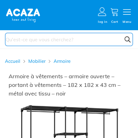
Aller au contenu
Cart
log in
Cart
Menu
Chercher
Accueil
Mobilier
Armoire
Armoire à vêtements – armoire ouverte –
portant à vêtements – 182 x 182 x 43 cm –
métal avec tissu – noir
Main image
Click to view image in fullscreen