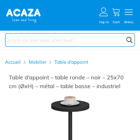
Aller au contenu
Cart
log in
Cart
Menu
Chercher
Accueil
Mobilier
Table d'appoint
Table d’appoint – table ronde – noir – 25x70
cm (ØxH) – métal – table basse – industriel
Main image
Click to view image in fullscreen