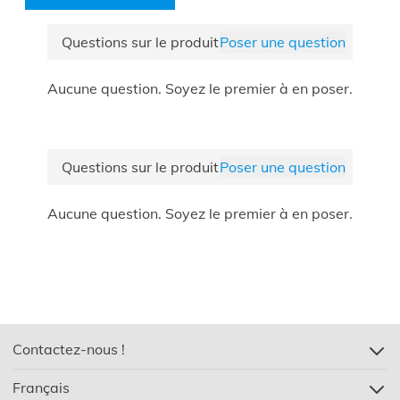
Largeur (cm)
25
Grâce au manuel clair, elle se monte en moins de 15
Forme
Ronde
minutes.
Questions sur le produit
Poser une question
Commandez dès maintenant cette table d’appoint
Barcode
5400943407815
élégante pour compléter votre salon !
Coloris
Noir
Aucune question. Soyez le premier à en poser.
Questions sur le produit
Poser une question
Aucune question. Soyez le premier à en poser.
Contactez-nous !
Français